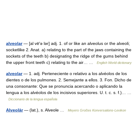
alveolar
— [al vē′ə lər] adj. 1. of or like an alveolus or the alveoli;
socketlike 2. Anat. a) relating to the part of the jaws containing the
sockets of the teeth b) designating the ridge of the gums behind
the upper front teeth c) relating to the air… …
English World dictionary
alveolar
— 1. adj. Perteneciente o relativo a los alvéolos de los
dientes o de los pulmones. 2. Semejante a ellos. 3. Fon. Dicho de
una consonante: Que se pronuncia acercando o aplicando la
lengua a los alvéolos de los incisivos superiores. U. t. c. s. f.)… …
Diccionario de la lengua española
Alveolār
— (lat.), s. Alveole …
Meyers Großes Konversations-Lexikon