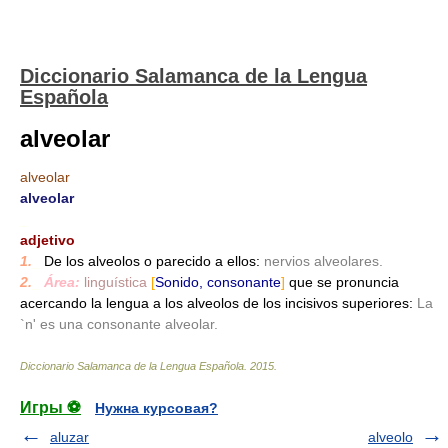
Diccionario Salamanca de la Lengua
Española
alveolar
alveolar
alveolar
_
adjetivo
1.
_
De los alveolos o parecido a ellos:
nervios alveolares.
2.
_
Área:
linguística
[
Sonido, consonante
]
que se pronuncia
acercando la lengua a los alveolos de los incisivos superiores:
La
`n' es una consonante alveolar.
Diccionario Salamanca de la Lengua Española
.
2015
.
Игры ⚽
Нужна курсовая?
aluzar
alveolo