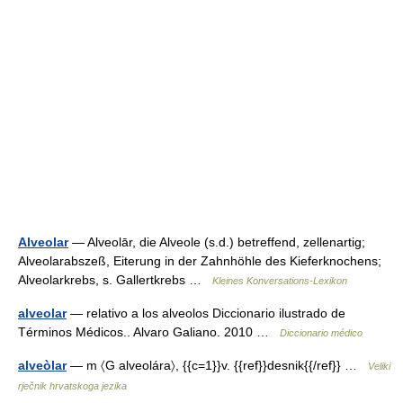
Alveolar
— Alveolār, die Alveole (s.d.) betreffend, zellenartig;
Alveolarabszeß, Eiterung in der Zahnhöhle des Kieferknochens;
Alveolarkrebs, s. Gallertkrebs …
Kleines Konversations-Lexikon
alveolar
— relativo a los alveolos Diccionario ilustrado de
Términos Médicos.. Alvaro Galiano. 2010 …
Diccionario médico
alveòlar
— m 〈G alveolára〉, {{c=1}}v. {{ref}}desnik{{/ref}} …
Veliki
rječnik hrvatskoga jezika