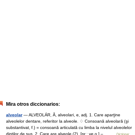
Mira otros diccionarios:
alveolar
— ALVEOLÁR, Ă, alveolari, e, adj. 1. Care aparţine
alveolelor dentare, referitor la alveole. ♢ Consoană alveolară (şi
substantivat, f.) = consoană articulată cu limba la nivelul alveolelor
dinţilor de sus. 2. Care are alveole (2). [pr.: ve o ] –… …
Dicționar