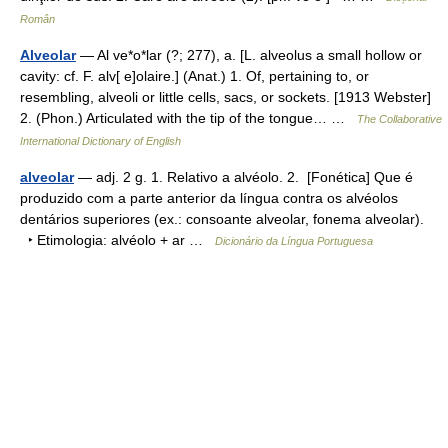
Român
Alveolar
— Al ve*o*lar (?; 277), a. [L. alveolus a small hollow or
cavity: cf. F. alv[ e]olaire.] (Anat.) 1. Of, pertaining to, or
resembling, alveoli or little cells, sacs, or sockets. [1913 Webster]
2. (Phon.) Articulated with the tip of the tongue… …
The Collaborative
International Dictionary of English
alveolar
— adj. 2 g. 1. Relativo a alvéolo. 2. [Fonética] Que é
produzido com a parte anterior da língua contra os alvéolos
dentários superiores (ex.: consoante alveolar, fonema alveolar).
‣ Etimologia: alvéolo + ar …
Dicionário da Língua Portuguesa