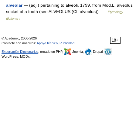
alveolar
— (adj.) pertaining to alveoli, 1799, from Mod.L. alveolus
socket of a tooth (see ALVEOLUS (Cf. alveolus)) …
Etymology
dictionary
© Academic, 2000-2026
18+
Contacte con nosotros:
Apoyo técnico
,
Publicidad
Exportación Diccionarios
, creado en PHP,
Joomla,
Drupal,
WordPress, MODx.